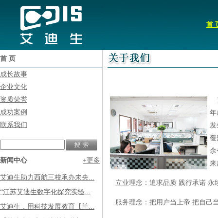
首 
首 页
成长故事
企业文化
资质荣誉
艾
成功案例
年
联系我们
发
覆
余
新闻中心
+更多
来
艾迪生助力西航三校承办未央...
立业理念：追求品质 践行承诺 永
“江苏艾迪生数字化探究实验...
服务理念：把用户当上帝 把自己
艾迪生，用科技发展教育【兰...