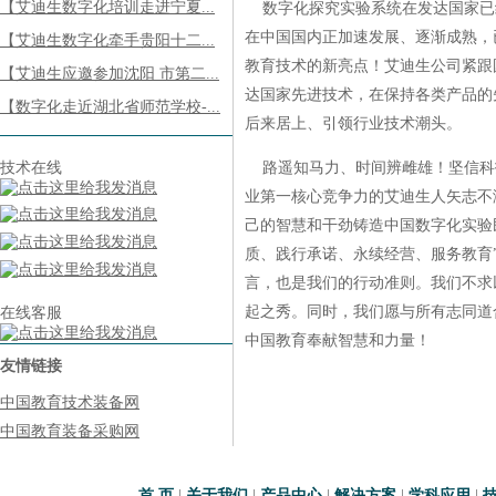
【艾迪生数字化培训走进宁夏...
数字化探究实验系统在发达国家已
在中国国内正加速发展、逐渐成熟，
【艾迪生数字化牵手贵阳十二...
教育技术的新亮点！艾迪生公司紧跟
【艾迪生应邀参加沈阳 市第二...
达国家先进技术，在保持各类产品的
【数字化走近湖北省师范学校-...
后来居上、引领行业技术潮头。
技术在线
路遥知马力、时间辨雌雄！坚信科
业第一核心竞争力的艾迪生人矢志不
己的智慧和干劲铸造中国数字化实验
质、践行承诺、永续经营、服务教育
言，也是我们的行动准则。我们不求
起之秀。同时，我们愿与所有志同道
在线客服
中国教育奉献智慧和力量！
友情链接
中国教育技术装备网
中国教育装备采购网
首 页
|
关于我们
|
产品中心
|
解决方案
|
学科应用
|