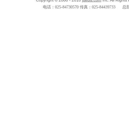
Copyright © 2008 - 2010
jsedis.com
Inc. All Right
电话：025-84730570 传真：025-84439733
总