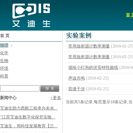
首 
首 页
物理
·
常用放射源计数率测量
[2010-02-25
化学
·
常用放射源计数率测量
[2010-02-25
生物
·
描绘小灯泡的伏安特性曲线
[2010-0
环境
科普
·
声波共鸣
[2010-02-25]
·
双缝干涉
[2010-02-25]
新闻中心
+更多
当前共5条记录,每页显示18条记录,
艾迪生助力西航三校承办未央...
“江苏艾迪生数字化探究实验...
艾迪生，用科技发展教育【兰...