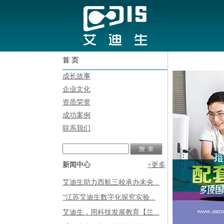
首 页
成长故事
企业文化
资质荣誉
成功案例
联系我们
新闻中心
+更多
艾迪生助力西航三校承办未央...
“江苏艾迪生数字化探究实验...
艾迪生，用科技发展教育【兰...